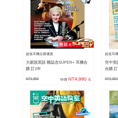
超值耳機合購優惠
超值耳
大家說英語 雜誌含SUPER+ 耳機合
空中英語
購 訂2年
合購 訂
NT4,990
NT9,850
NT9,850
特價
元