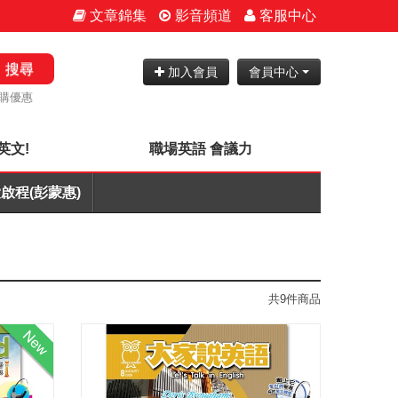
文章錦集
影音頻道
客服中心
搜尋
加入會員
會員中心
購優惠
英文!
職場英語 會議力
啟程(彭蒙惠)
共9件商品