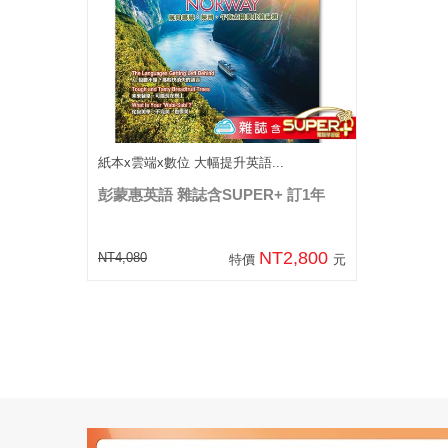
紙本x雲端x數位 大幅提升英語...
彭蒙惠英語 雜誌含SUPER+ 訂1年
NT2,800
NT4,080
特價
元