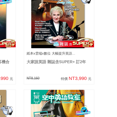
紙本x雲端x數位 大幅提升英語...
耳機合
大家說英語 雜誌含SUPER+ 訂2年
,990
NT3,990
NT8,160
元
特價
元