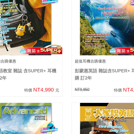
機合購優惠
超值耳機合購優惠
教室 雜誌 含SUPER+ 耳機
彭蒙惠英語 雜誌含SUPER+ 
2年
購 訂2年
NT4,990
NT4
NT9,850
特價
元
特價