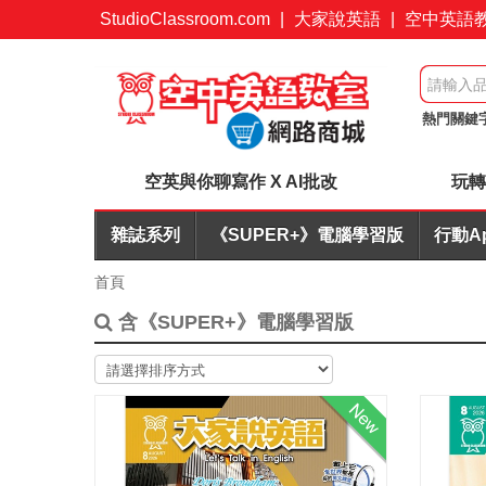
StudioClassroom.com
|
大家說英語
|
空中英語
熱門關鍵
桌遊優惠
空英與你聊寫作 X AI批改
玩轉
雜誌系列
《SUPER+》電腦學習版
行動A
首頁
含《SUPER+》電腦學習版