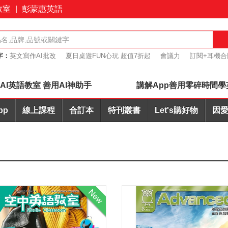
教室
|
彭蒙惠英語
字：
英文寫作AI批改
夏日桌遊FUN心玩 超值7折起
會議力
訂閱+耳機合
7折起
簡報力
AI英語教室 善用AI神助手
講解App善用零碎時間學
pp
線上課程
合訂本
特刊叢書
Let's購好物
因愛