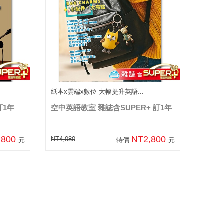
紙本x雲端x數位 大幅提升英語...
訂1年
空中英語教室 雜誌含SUPER+ 訂1年
,800
NT2,800
NT4,080
元
特價
元