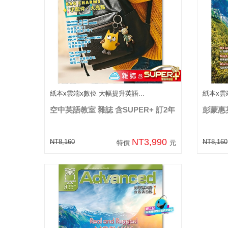
紙本x雲端x數位 大幅提升英語...
紙本x雲
空中英語教室 雜誌 含SUPER+ 訂2年
彭蒙惠英
NT3,990
NT8,160
NT8,160
特價
元