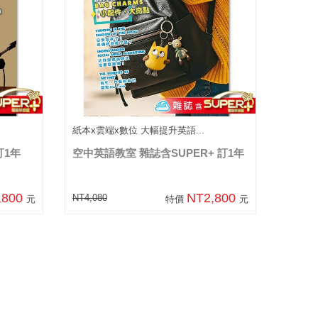
紙本x雲端x數位 大幅提升英語...
訂1年
空中英語教室 雜誌含SUPER+ 訂1年
,800
NT2,800
NT4,080
元
特價
元