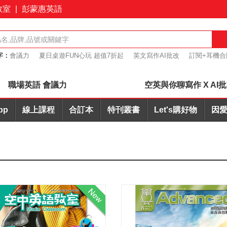
教室
|
彭蒙惠英語
字：
會議力
夏日桌遊FUN心玩 超值7折起
英文寫作AI批改
訂閱+耳機合
桌遊優惠7折起
職場英語 會議力
空英與你聊寫作 X AI
pp
線上課程
合訂本
特刊叢書
Let's購好物
因愛