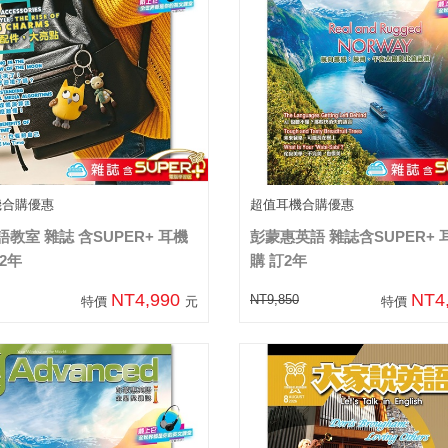
機合購優惠
超值耳機合購優惠
教室 雜誌 含SUPER+ 耳機
彭蒙惠英語 雜誌含SUPER+ 
2年
購 訂2年
NT4,990
NT4
NT9,850
特價
元
特價