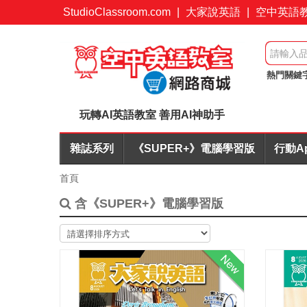
StudioClassroom.com
|
大家說英語
|
空中英語
熱門關鍵
簡報力
玩轉AI英語教室 善用AI神助手
雜誌系列
《SUPER+》電腦學習版
行動A
首頁
含《SUPER+》電腦學習版