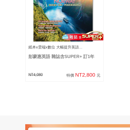
紙本x雲端x數位 大幅提升英語...
彭蒙惠英語 雜誌含SUPER+ 訂1年
NT2,800
NT4,080
特價
元