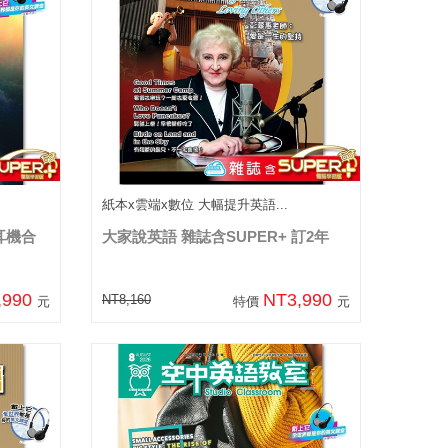
紙本x雲端x數位 大幅提升英語...
耳機合
大家說英語 雜誌含SUPER+ 訂2年
,990
NT3,990
NT8,160
元
特價
元