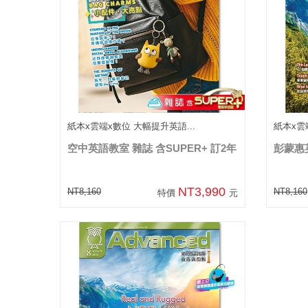
紙本x雲端x數位 大幅提升英語...
紙本x雲
空中英語教室 雜誌 含SUPER+ 訂2年
彭蒙惠英
NT3,990
NT8,160
NT8,160
特價
元