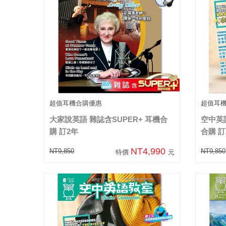
超值耳機合購優惠
超值耳
大家說英語 雜誌含SUPER+ 耳機合
空中英語
購 訂2年
合購 訂
NT4,990
NT9,850
NT9,850
特價
元