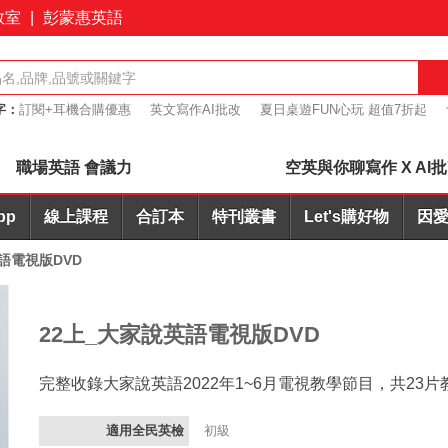
教室
|
彭蒙惠英語
字：
訂閱+耳機合購優惠
英文寫作AI批改
夏日桌遊FUN心玩 超值7折起
桌遊優惠7折起
職場英語 會議力
空英與你聊寫作 X AI
pp
線上課程
合訂本
特刊叢書
Let's購好物
因愛
語電視版DVD
22上_大家說英語電視版DVD
完整收錄大家說英語2022年1~6月電視教學節目，共23
適用全民英檢
初級