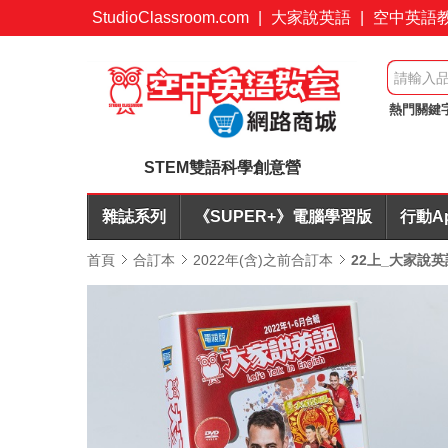
StudioClassroom.com
|
大家說英語
|
空中英語
熱門關鍵
簡報力
STEM雙語科學創意營
雜誌系列
《SUPER+》電腦學習版
行動A
首頁
合訂本
2022年(含)之前合訂本
22上_大家說英