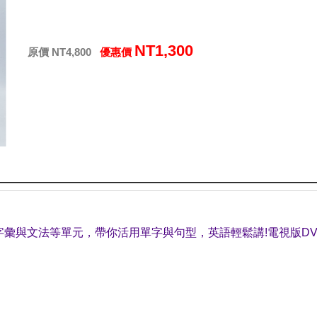
NT1,300
原價 NT4,800
優惠價
字彙與文法等單元，帶你活用單字與句型，英語輕鬆講!
電視版DV