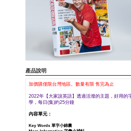
產品說明
加價購僅限台灣地區。數量有限 售完為止
2022年【大家說英語】透過活潑的主題，好用的
學，每日(集)約25分鐘
內容單元：
Key Words 單字小錦囊