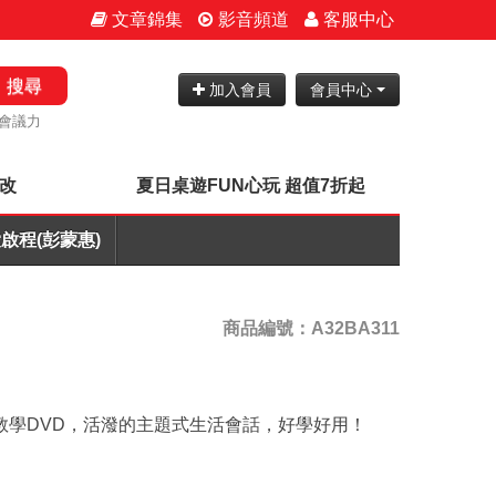
文章錦集
影音頻道
客服中心
搜尋
加入會員
會員中心
會議力
批改
夏日桌遊FUN心玩 超值7折起
啟程(彭蒙惠)
商品編號：A32BA311
片教學DVD，活潑的主題式生活會話，好學好用！