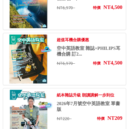
NT4,500
NT6,970
特價
超值耳機合購優惠
空中英語教室 雜誌+PHILIPS耳
機合購 訂2...
NT4,500
NT6,970
特價
紙本雜誌升級 朗讀講解一步到位
2026年7月號空中英語教室 單書
版
NT209
NT220
特價