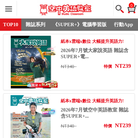
0
TOP10
雜誌系列
《SUPER+》電腦學習版
行動App
紙本x雲端x數位 大幅提升英語力!
2026年7月號大家說英語 雜誌含
SUPER+電...
NT239
NT340
特價
紙本x雲端x數位 大幅提升英語力!
2026年7月號空中英語教室 雜誌
含SUPER+...
NT239
NT340
特價