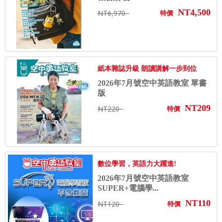
NT4,500
NT6,970
特價
紙本雜誌升級 朗讀講解一步到位
2026年7月號空中英語教室 單書
版
NT209
NT220
特價
數位學習，英語力大躍進!
2026年7月號空中英語教室
SUPER+電腦學...
NT110
NT120
特價