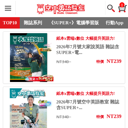
0
TOP10
雜誌系列
《SUPER+》電腦學習版
行動App
紙本x雲端x數位 大幅提升英語力!
2026年7月號大家說英語 雜誌含
SUPER+電...
NT239
NT340
特價
紙本x雲端x數位 大幅提升英語力!
2026年7月號空中英語教室 雜誌
含SUPER+...
NT239
NT340
特價