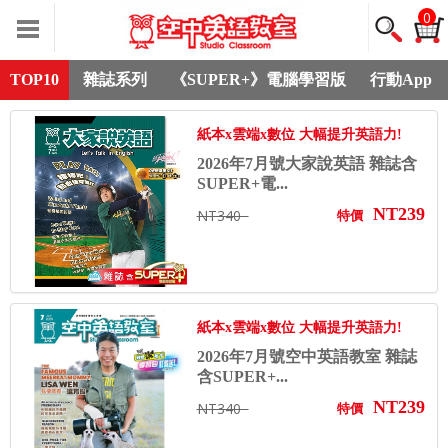
0
TOP10
雜誌系列
《SUPER+》電腦學習版
行動App
紙本x雲端x數位 大幅提升英語力!
2026年7月號大家說英語 雜誌含
SUPER+電...
NT239
NT340
特價
紙本x雲端x數位 大幅提升英語力!
2026年7月號空中英語教室 雜誌
含SUPER+...
NT239
NT340
特價