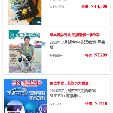
NT4,500
NT6,970
特價
紙本雜誌升級 朗讀講解一步到位
2026年7月號空中英語教室 單書
版
NT209
NT220
特價
數位學習，英語力大躍進!
2026年7月號空中英語教室
SUPER+電腦學...
NT110
NT120
特價