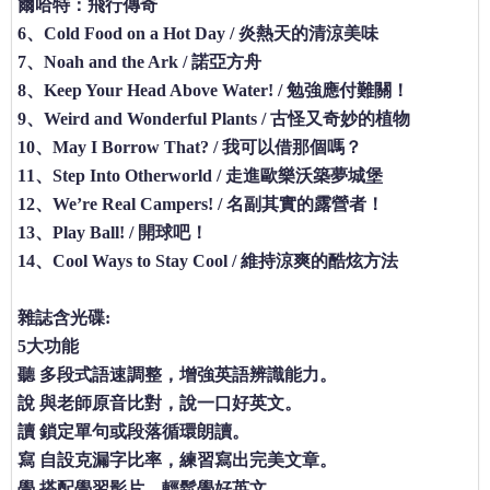
爾哈特：飛行傳奇
6、Cold Food on a Hot Day / 炎熱天的清涼美味
7、Noah and the Ark / 諾亞方舟
8、Keep Your Head Above Water! / 勉強應付難關！
9、Weird and Wonderful Plants / 古怪又奇妙的植物
10、May I Borrow That? / 我可以借那個嗎？
11、Step Into Otherworld / 走進歐樂沃築夢城堡
12、We’re Real Campers! / 名副其實的露營者！
13、Play Ball! / 開球吧！
14、Cool Ways to Stay Cool / 維持涼爽的酷炫方法
雜誌含光碟:
5大功能
聽
多段式語速調整，增強英語辨識能力。
說
與老師原音比對，說一口好英文。
讀
鎖定單句或段落循環朗讀。
寫
自設克漏字比率，練習寫出完美文章。
學
搭配學習影片，輕鬆學好英文。