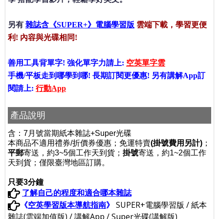
另有
雜誌含《SUPER+》電腦學習版
雲端下載，學習更便
利! 內容與光碟相同!
善用工具背單字! 強化單字力請上:
空英單字雲
手機/平板走到哪學到哪! 長期訂閱更優惠! 另有講解App訂
閱請上:
行動App
產品說明
含：7月號當期紙本雜誌
+Super光碟
本商品不適用禮券/折價券優惠；免運特賣
(掛號費用另計)
；
平郵
寄送，約3~5個工作天到貨；
掛號
寄送，約1~2個工作
天到貨；僅限臺灣地區訂購。
只要3分鐘
了解自己的程度和適合哪本雜誌
《
空英學習版本導航指南
》
SUPER+電腦學習版 / 紙本
雜誌(雲端加值版) / 講解App / Super光碟(講解版)