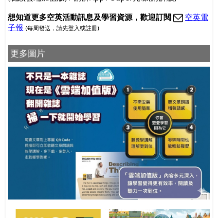
想
知道更多空英活動訊息及學習資源，歡迎訂閱
空英電
子報
(每周發送
，請先登入或註冊
)
更多圖片