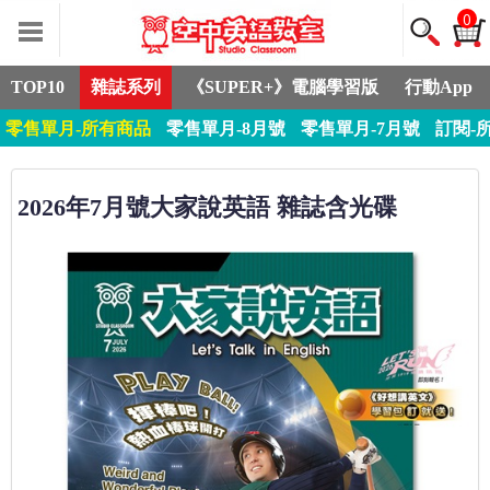
0
TOP10
雜誌系列
《SUPER+》電腦學習版
行動App
零售單月-所有商品
零售單月-8月號
零售單月-7月號
訂閱-
2026年7月號大家說英語 雜誌含光碟