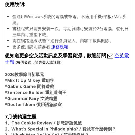
使用說明:
僅適用Windows系統的電腦或筆電。不適用手機/平板/Mac系
統。
書櫃程式只需要安裝一次。每期雜誌可安裝於2台電腦。發刊日
三年內可重複下載。
需在網路連線狀態下進行會員登入、內容下載與刪除。
更多使用說明請參看:
服務規範
想
知道更多空英活動訊息及學習資源，歡迎訂閱
空英電
子報
(每周發送
，請先登入或註冊
)
2026教學節目新單元
*Mix It Up Mikey 重組字
*Gabe's Game 問答遊戲
*Sentence Builder 重組造句王
*Grammar Fairy 文法精靈
*Doctor Idiom 慣用語急診室
7月號精選主題
1、The Cookie Review / 餅乾評論風波
2、What’s Special in Philadelphia? / 費城有什麼特別？
3、Which Way Do We Go? / 該走哪條路？