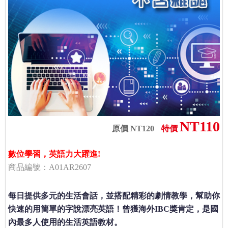
NT110
原價 NT120
特價
數位學習，英語力大躍進!
商品編號：A01AR2607
每日提供多元的生活會話，並搭配精彩的劇情教學，幫助你
快速的用簡單的字說漂亮英語！曾獲海外IBC獎肯定，是國
內最多人使用的生活英語教材。