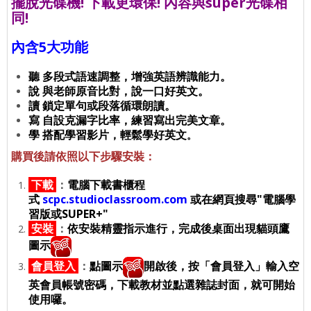
擺脫光碟機! 下載更環保! 內容與super光碟相
同!
內含5大功能
聽
多段式語速調整，增強英語辨識能力。
說 與老師原音比對，說一口好英文。
讀 鎖定單句或段落循環朗讀。
寫 自設克漏字比率，練習寫出完美文章。
學 搭配學習影片，輕鬆學好英文
。
購買後請依照以下步驟安裝：
下載
：
電腦下載書櫃程
式
scpc.studioclassroom.com
或在網頁搜尋"電腦學
習版或SUPER+"
安裝
：
依安裝精靈指示進行，完成後桌面出現貓頭鷹
圖示
會員登入
：
點圖示
開啟後，按「會員登入」輸入空
英會員帳號密碼，下載教材並點選雜誌封面，就可開始
使用囉。