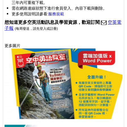
三年內可重複下載。
需在網路連線狀態下進行會員登入、內容下載與刪除。
更多使用說明請參看:
服務規範
想
知道更多空英活動訊息及學習資源，歡迎訂閱
空英電
子報
(每周發送
，請先登入或註冊
)
更多圖片