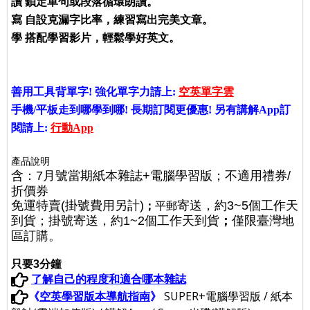
讀
鎖定單句或段落循環朗讀。
寫
自設克漏字比率，練習寫出完美文章。
學
搭配學習影片，輕鬆學好英文。
善用工具背單字! 強化單字力請上:
空英單字雲
手機/平板走到哪學到哪! 長期訂閱更優惠! 另有講解App訂
閱請上:
行動App
產品說明
含：7月號當期紙本雜誌+電腦學習版；不適用禮券/
折價券
免運特賣(掛號費用另計)
寄送，約3~5個工作天
；
平郵
到貨；掛號寄送，約1~2個工作天到貨
；
僅限臺灣地
區訂購。
只要3分鐘
了解自己的程度和適合哪本雜誌
《
空英學習版本導航指南
》
SUPER+電腦學習版 / 紙本