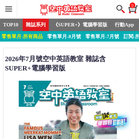
0
TOP10
雜誌系列
《SUPER+》電腦學習版
行動App
零售單月-所有商品
零售單月-8月號
零售單月-7月號
訂閱-
2026年7月號空中英語教室 雜誌含
SUPER+電腦學習版