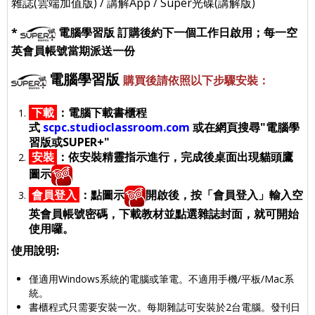
雜誌(雲端加值版) / 講解App / Super光碟(講解版)
*
電腦學習版
訂購後約下一個工作日啟用；
每一空
英會員帳號當期派送一份
電腦學習版
購買後請依照以下步驟安裝：
下載
：
電腦下載書櫃程
式
scpc.studioclassroom.com
或在網頁搜尋"電腦學
習版或SUPER+"
安裝
：
依安裝精靈指示進行，完成後桌面出現貓頭鷹
圖示
會員登入
：
點圖示
開啟後，按「會員登入」輸入空
英會員帳號密碼，下載教材並點選雜誌封面，就可開始
使用囉。
使用說明:
僅適用Windows系統的電腦或筆電。不適用手機/平板/Mac系
統。
書櫃程式只需要安裝一次。每期雜誌可安裝於2台電腦。發刊日