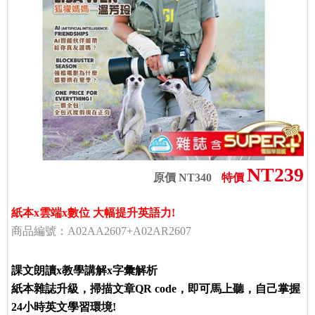
NT239
原價 NT340
特價
紙本x雲端x數位 大幅提升英語力!
商品編號：A02AA2607+A02AR2607
課文朗讀x教學講解x字彙解析
紙本雜誌升級，掃描文章QR code，即可馬上聽，自己掌握
24小時英文學習環境!