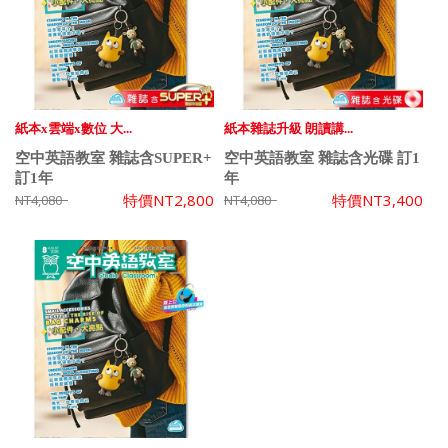
紙本x雲端x數位 大...
紙本雜誌升級 朗讀講...
空中英語教室 雜誌含SUPER+
空中英語教室 雜誌含光碟 訂1
訂1年
年
特價
NT2,800
特價
NT3,400
NT4,080
NT4,080