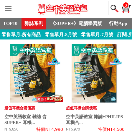
0
TOP10
雜誌系列
《SUPER+》電腦學習版
行動App
零售單月-所有商品
零售單月-8月號
零售單月-7月號
訂閱-
超值耳機合購優惠
超值耳機合購優惠
空中英語教室 雜誌 含
空中英語教室 雜誌+PHILIPS
SUPER+ 耳機...
耳機合...
特價
NT4,990
特價
NT4,500
NT9,850
NT6,970