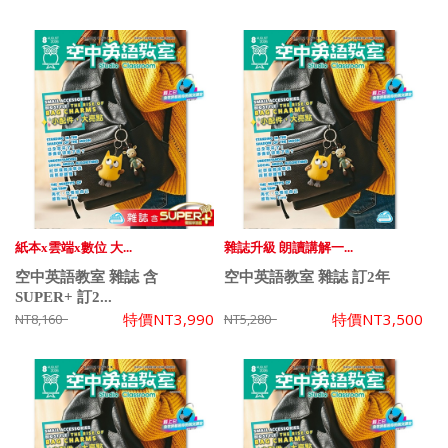
紙本x雲端x數位 大...
雜誌升級 朗讀講解一...
空中英語教室 雜誌 含
空中英語教室 雜誌 訂2年
SUPER+ 訂2...
特價
NT3,990
特價
NT3,500
NT8,160
NT5,280