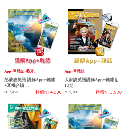
App+單雜誌+藍牙...
App+單雜誌
彭蒙惠英語 講解App+雜誌
大家說英語講解App+雜誌 訂
+耳機合購 ...
12期
特價
NT4,900
特價
NT3,900
NT7,450
NT5,760