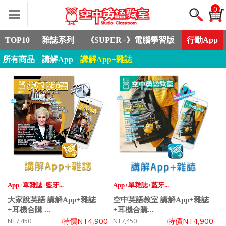
0
TOP10
雜誌系列
《SUPER+》電腦學習版
行動App
所有商品
講解App
講解App+雜誌
App+單雜誌+藍牙...
App+單雜誌+藍牙...
大家說英語 講解App+雜誌
空中英語教室 講解App+雜誌
+耳機合購 ...
+耳機合購...
特價
NT4,900
特價
NT4,900
NT7,450
NT7,450