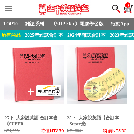
0
TOP10
雜誌系列
《SUPER+》電腦學習版
行動App
所有商品
2025年雜誌合訂本
2024年雜誌合訂本
2023年雜
25下_大家說英語 合訂本含
25下_大家說英語【合訂本
《SUPER...
+Super光...
特價
NT850
特價
NT850
NT1,800
NT1,800