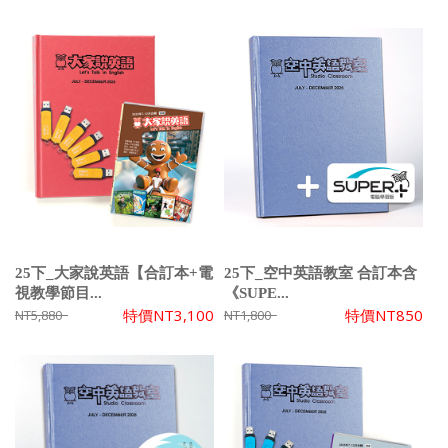
25下_大家說英語【合訂本+電
25下_空中英語教室 合訂本含
視教學節目...
《SUPE...
特價
NT3,100
特價
NT850
NT5,880
NT1,800