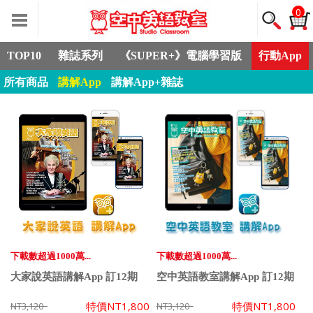
0
TOP10
雜誌系列
《SUPER+》電腦學習版
行動App
所有商品
講解App
講解App+雜誌
下載數超過1000萬...
下載數超過1000萬...
大家說英語講解App 訂12期
空中英語教室講解App 訂12期
特價
NT1,800
特價
NT1,800
NT3,120
NT3,120