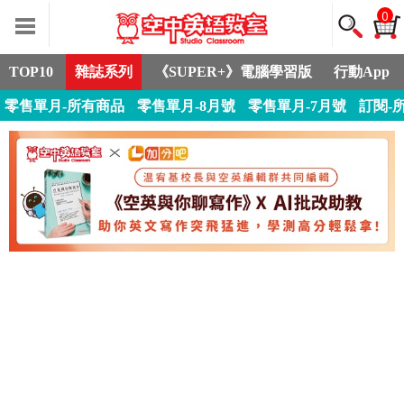
0
TOP10
雜誌系列
《SUPER+》電腦學習版
行動App
零售單月-所有商品
零售單月-8月號
零售單月-7月號
訂閱-