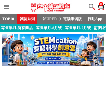
0
TOP10
雜誌系列
《SUPER+》電腦學習版
行動App
零售單月-所有商品
零售單月-8月號
零售單月-7月號
訂閱-