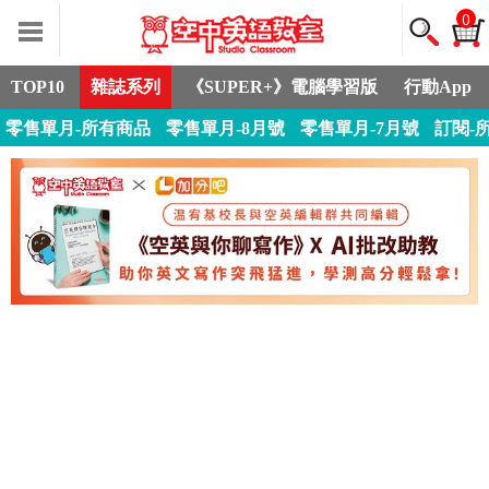
0
TOP10
雜誌系列
《SUPER+》電腦學習版
行動App
零售單月-所有商品
零售單月-8月號
零售單月-7月號
訂閱-