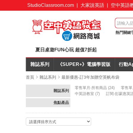
StudioClassroom.com
|
大家說英語
|
空中英語
熱門關鍵
值7折起
夏日桌遊FUN心玩 超值7折起
雜誌系列
《SUPER+》電腦學習版
行動A
首頁
雜誌系列
最新優惠-訂3年加贈空英帆布袋
零售單月-所有商品
(24)
零售單
雜誌系列
中英語教室
(7)
訂閱-彭蒙惠英
焦點產品