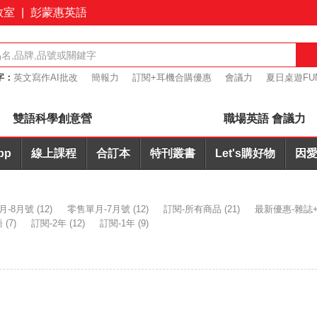
教室
|
彭蒙惠英語
字：
英文寫作AI批改
簡報力
訂閱+耳機合購優惠
會議力
夏日桌遊FU
桌遊優惠7折起
雙語科學創意營
職場英語 會議力
pp
線上課程
合訂本
特刊叢書
Let's購好物
因愛
月-8月號
(12)
零售單月-7月號
(12)
訂閱-所有商品
(21)
最新優惠-雜誌+
語
(7)
訂閱-2年
(12)
訂閱-1年
(9)