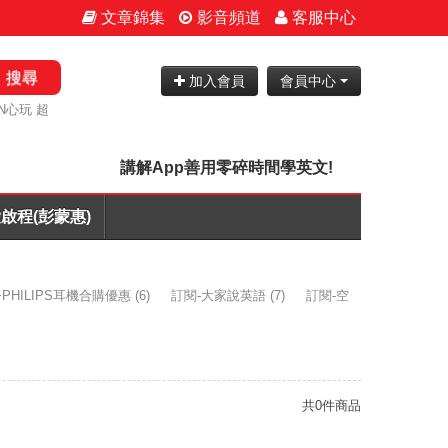
文章錦集
影音頻道
客服中心
搜尋
加入會員
會員中心
N心玩 超
講解App善用零碎時間學英文!
啟程(彭蒙惠)
PHILIPS耳機合購優惠
(6)
訂閱-大家說英語
(7)
訂閱-空
共0件商品