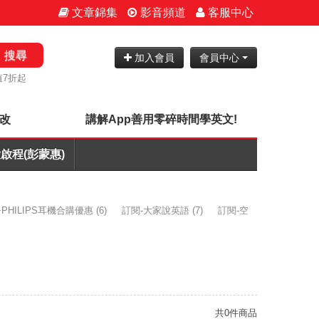
文章錦集
影音頻道
客服中心
搜尋
加入會員
會員中心
值7折起
批改
講解App善用零碎時間學英文!
啟程(彭蒙惠)
PHILIPS耳機合購優惠
(6)
訂閱-大家說英語
(7)
訂閱-空
共0件商品