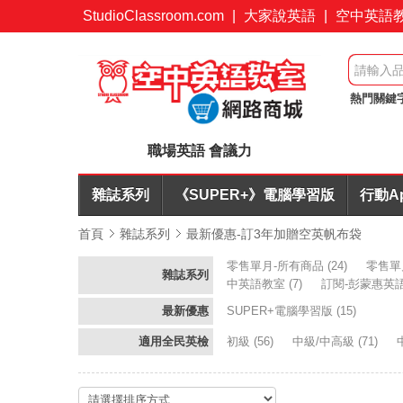
StudioClassroom.com
|
大家說英語
|
空中英語
熱門關鍵
會議力
職場英語 會議力
雜誌系列
《SUPER+》電腦學習版
行動A
首頁
雜誌系列
最新優惠-訂3年加贈空英帆布袋
零售單月-所有商品
(24)
零售單
雜誌系列
中英語教室
(7)
訂閱-彭蒙惠英
最新優惠
SUPER+電腦學習版
(15)
適用全民英檢
初級
(56)
中級/中高級
(71)