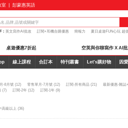
教室
|
彭蒙惠英語
字：
英文寫作AI批改
訂閱+耳機合購優惠
簡報力
夏日桌遊FUN心玩 超
桌遊優惠7折起
桌遊優惠7折起
空英與你聊寫作 X AI
pp
線上課程
合訂本
特刊叢書
Let's購好物
因愛
月-8月號
(12)
零售單月-7月號
(12)
訂閱-所有商品
(21)
最新優惠-雜誌+
語
(7)
訂閱-2年
(12)
訂閱-1年
(9)
中高級以上
(36)