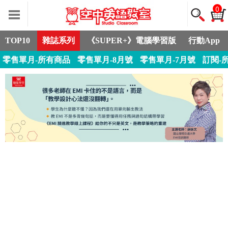
0
TOP10
雜誌系列
《SUPER+》電腦學習版
行動App
零售單月-所有商品
零售單月-8月號
零售單月-7月號
訂閱-