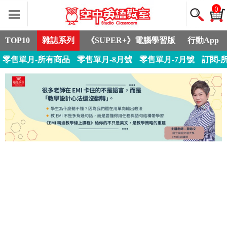
0
TOP10
雜誌系列
《SUPER+》電腦學習版
行動App
零售單月-所有商品
零售單月-8月號
零售單月-7月號
訂閱-