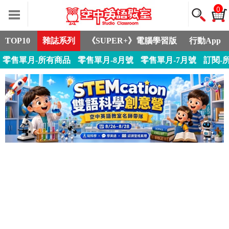
0
TOP10
雜誌系列
《SUPER+》電腦學習版
行動App
零售單月-所有商品
零售單月-8月號
零售單月-7月號
訂閱-