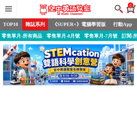
0
TOP10
雜誌系列
《SUPER+》電腦學習版
行動App
零售單月-所有商品
零售單月-8月號
零售單月-7月號
訂閱-