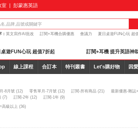
教室
|
彭蒙惠英語
字：
英文寫作AI批改
訂閱+耳機合購優惠
會議力
夏日桌遊FUN心玩 超
7折起
簡報力
桌遊FUN心玩 超值7折起
訂閱+耳機 提升英語神
pp
線上課程
合訂本
特刊叢書
Let's購好物
因愛
月-8月號
(12)
零售單月-7月號
(12)
訂閱-所有商品
(21)
最新優惠-雜誌+
語
(7)
訂閱-2年
(12)
訂閱-1年
(9)
中高級以上
(36)