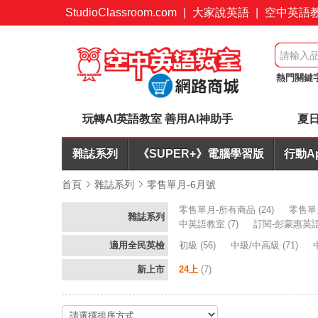
StudioClassroom.com
|
大家說英語
|
空中英語
熱門關鍵
桌遊優惠
玩轉AI英語教室 善用AI神助手
夏日
雜誌系列
《SUPER+》電腦學習版
行動A
首頁
雜誌系列
零售單月-6月號
零售單月-所有商品
(24)
零售單
雜誌系列
中英語教室
(7)
訂閱-彭蒙惠英
適用全民英檢
初級
(56)
中級/中高級
(71)
新上市
24上
(7)