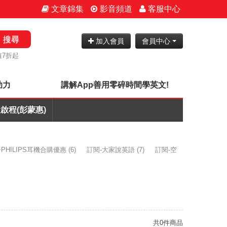
文章錦集
影音頻道
客服中心
搜尋
加入會員
會員中心
值7折起
助力
講解App善用零碎時間學英文!
啟程(彭蒙惠)
PHILIPS耳機合購優惠
(6)
訂閱-大家說英語
(7)
訂閱-空
共0件商品