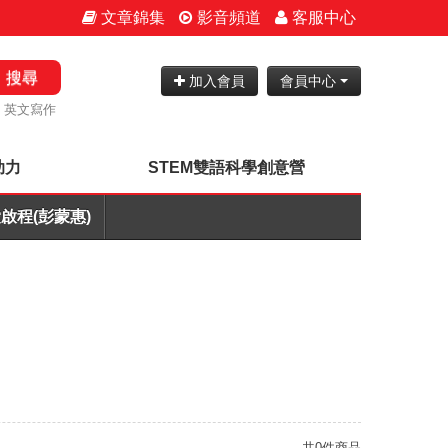
文章錦集
影音頻道
客服中心
搜尋
加入會員
會員中心
英文寫作
助力
STEM雙語科學創意營
啟程(彭蒙惠)
共0件商品