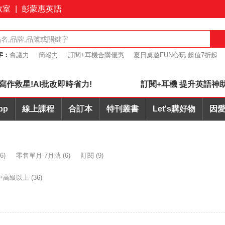
教室
|
彭蒙惠英語
字：
會議力
簡報力
訂閱+耳機合購優惠
夏日桌遊FUN心玩 超值7折起
桌遊優惠7折起
寫作救星!AI批改即時省力!
訂閱+耳機 提升英語神
pp
線上課程
合訂本
特刊叢書
Let's購好物
因愛
6)
零售單月-7月號
(6)
訂閱
(9)
中高級以上
(36)