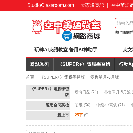
StudioClassroom.com
|
大家說英語
|
空中英語
熱門關鍵
AI批改
玩轉AI英語教室 善用AI神助手
英文
雜誌系列
《SUPER+》電腦學習版
行動A
首頁
《SUPER+》電腦學習版
零售單月-6月號
《SUPER+》電腦學習
所有商品
(21)
零售單月-8月號
(
版
適用全民英檢
初級
(56)
中級/中高級
(71)
新上市
25下
(9)