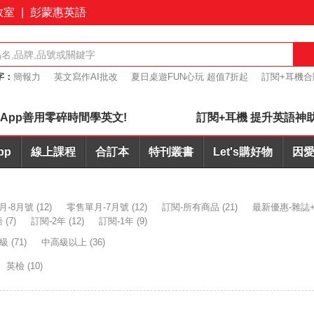
教室
|
彭蒙惠英語
字：
簡報力
英文寫作AI批改
夏日桌遊FUN心玩 超值7折起
訂閱+耳機合
7折起
會議力
App善用零碎時間學英文!
訂閱+耳機 提升英語神
pp
線上課程
合訂本
特刊叢書
Let's購好物
因愛
月-8月號
(12)
零售單月-7月號
(12)
訂閱-所有商品
(21)
最新優惠-雜誌+
語
(7)
訂閱-2年
(12)
訂閱-1年
(9)
高級
(71)
中高級以上
(36)
英檢
(10)