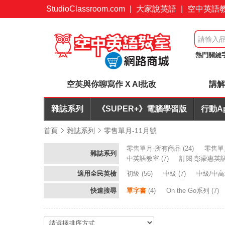
StudioClassroom.com
|
大家說英語
|
空中英語
熱門關鍵
桌遊優惠
空英與你聊寫作 X AI批改
講解
雜誌系列
《SUPER+》電腦學習版
行動A
首頁
雜誌系列
零售單月-11月號
零售單月-所有商品
(24)
零售單
雜誌系列
中英語教室
(7)
訂閱-彭蒙惠英
適用全民英檢
初級
(56)
中級
(7)
中級/中
快速搜尋
單字書
(4)
On the Go系列
(7)