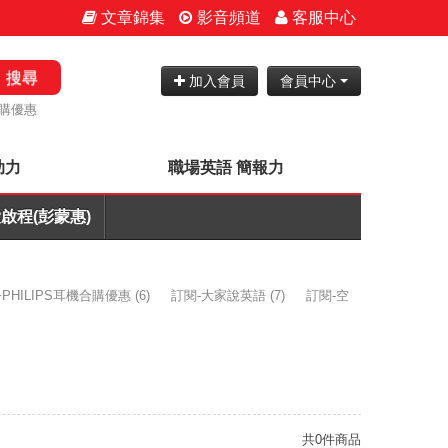
文章錦集
影音頻道
客服中心
搜尋
加入會員
會員中心
購優惠
助力
職場英語 簡報力
啟程(彭蒙惠)
PHILIPS耳機合購優惠
(6)
訂閱-大家說英語
(7)
訂閱-空
共0件商品