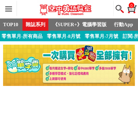
0
TOP10
雜誌系列
《SUPER+》電腦學習版
行動App
零售單月-所有商品
零售單月-8月號
零售單月-7月號
訂閱-