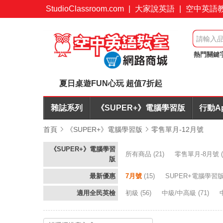
StudioClassroom.com
|
大家說英語
|
空中英語
熱門關鍵
購優惠
夏日桌遊FUN心玩 超值7折起
雜誌系列
《SUPER+》電腦學習版
行動A
首頁
《SUPER+》電腦學習版
零售單月-12月號
《SUPER+》電腦學習
所有商品
(21)
零售單月-8月號
(
版
最新優惠
7月號
(15)
SUPER+電腦學習
適用全民英檢
初級
(56)
中級/中高級
(71)