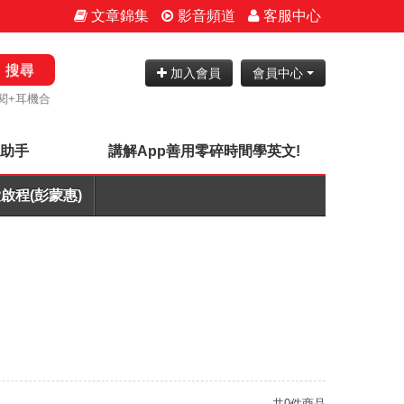
文章錦集
影音頻道
客服中心
搜尋
加入會員
會員中心
閱+耳機合
神助手
講解App善用零碎時間學英文!
啟程(彭蒙惠)
共0件商品