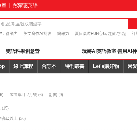
教室
|
彭蒙惠英語
字：
會議力
英文寫作AI批改
簡報力
夏日桌遊FUN心玩 超值7折起
訂
桌遊優惠7折起
雙語科學創意營
玩轉AI英語教室 善用AI
pp
線上課程
合訂本
特刊叢書
Let's購好物
因愛
6)
零售單月-7月號
(6)
訂閱
(9)
版
(15)
中高級以上
(36)