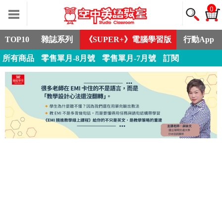
0
TOP10
雜誌系列
《SUPER+》電腦學習版
行動App
所有商品
零售單月-8月號
零售單月-7月號
訂閱