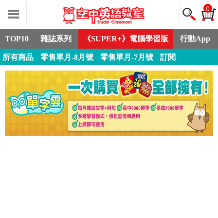
0
TOP10
雜誌系列
《SUPER+》電腦學習版
行動App
所有商品
零售單月-8月號
零售單月-7月號
訂閱