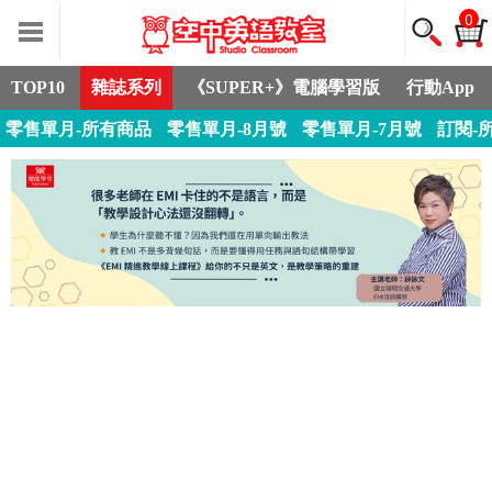
0
TOP10
雜誌系列
《SUPER+》電腦學習版
行動App
零售單月-所有商品
零售單月-8月號
零售單月-7月號
訂閱-