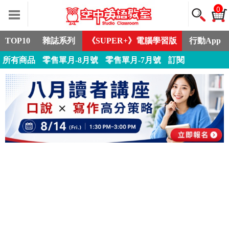
0
TOP10
雜誌系列
《SUPER+》電腦學習版
行動App
所有商品
零售單月-8月號
零售單月-7月號
訂閱