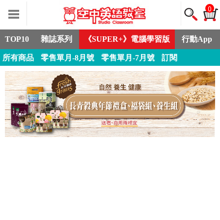
0
TOP10
雜誌系列
《SUPER+》電腦學習版
行動App
所有商品
零售單月-8月號
零售單月-7月號
訂閱