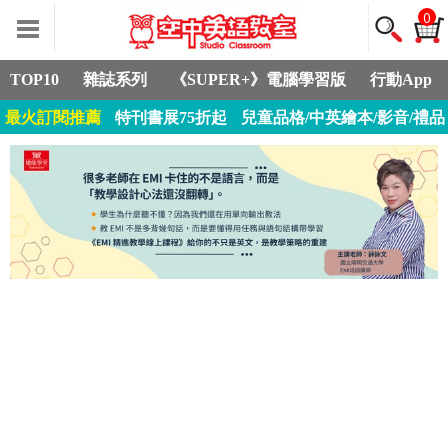
0
TOP10
雜誌系列
《SUPER+》電腦學習版
行動App
最火訂閱推薦
特刊書展75折起
兒童品格/中英繪本/影音/禮品