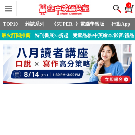
0
TOP10
雜誌系列
《SUPER+》電腦學習版
行動App
最火訂閱推薦
特刊書展75折起
兒童品格/中英繪本/影音/禮品