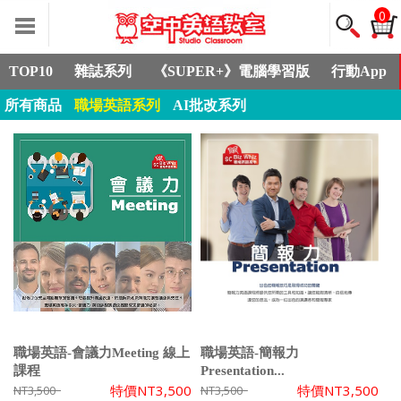
0
TOP10
雜誌系列
《SUPER+》電腦學習版
行動App
所有商品
職場英語系列
AI批改系列
職場英語-會議力Meeting 線上
職場英語-簡報力
課程
Presentation...
特價
NT3,500
特價
NT3,500
NT3,500
NT3,500