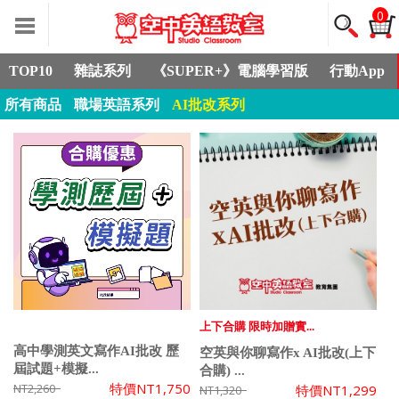
0
TOP10
雜誌系列
《SUPER+》電腦學習版
行動App
所有商品
職場英語系列
AI批改系列
上下合購 限時加贈實...
高中學測英文寫作AI批改 歷
空英與你聊寫作x AI批改(上下
屆試題+模擬...
合購) ...
特價
NT1,750
NT2,260
特價
NT1,299
NT1,320