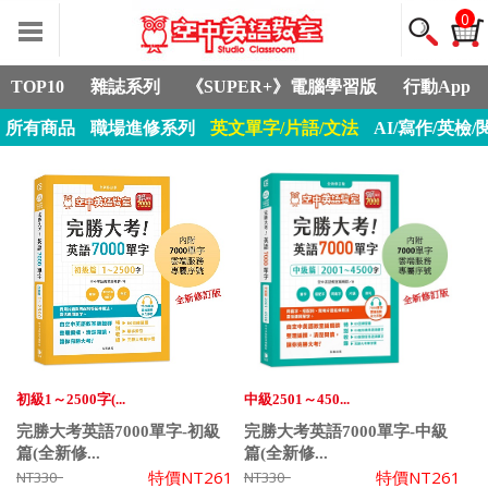
0
TOP10
雜誌系列
《SUPER+》電腦學習版
行動App
所有商品
職場進修系列
英文單字/片語/文法
AI/寫作/英檢/
初級1～2500字(...
中級2501～450...
完勝大考英語7000單字-初級
完勝大考英語7000單字-中級
篇(全新修...
篇(全新修...
特價
NT261
特價
NT261
NT330
NT330