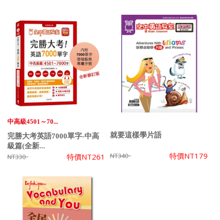
中高級4501～70...
就要這樣學片語
完勝大考英語7000單字-中高
級篇(全新...
特價
NT179
NT340
特價
NT261
NT330