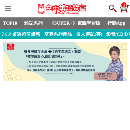
0
TOP10
雜誌系列
《SUPER+》電腦學習版
行動App
7-8月桌遊超值優惠
空英系列產品
名人傳記(英)
影音/CD/D