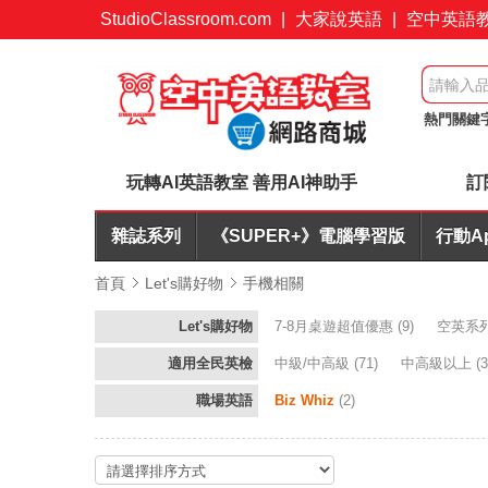
StudioClassroom.com
|
大家說英語
|
空中英語
熱門關鍵
簡報力
玩轉AI英語教室 善用AI神助手
訂
雜誌系列
《SUPER+》電腦學習版
行動A
首頁
Let's購好物
手機相關
Let's購好物
7-8月桌遊超值優惠
(9)
空英系
適用全民英檢
中級/中高級
(71)
中高級以上
(3
職場英語
Biz Whiz
(2)