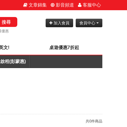
文章錦集
影音頻道
客服中心
搜尋
加入會員
會員中心
購優惠
英文!
桌遊優惠7折起
啟程(彭蒙惠)
共0件商品