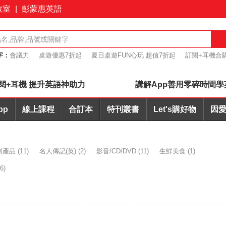
教室
|
彭蒙惠英語
字：
會議力
桌遊優惠7折起
夏日桌遊FUN心玩 超值7折起
訂閱+耳機合
英文寫作AI批改
閱+耳機 提升英語神助力
講解App善用零碎時間學
pp
線上課程
合訂本
特刊叢書
Let's購好物
因愛
列產品
(11)
名人傳記(英)
(2)
影音/CD/DVD
(11)
生鮮美食
(1)
6)