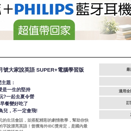
8月號大家說英語 SUPER+電腦學習版
最
門主題：
: 愛是一生的堅持
適用全
玩?一起去夏令營
訂
!早餐變好吃了
鳥兒，不一定會飛!
元的生活會話，並搭配精彩的劇情教學，幫助你快
的字說漂亮英語！曾獲海外IBC獎肯定，是國內最