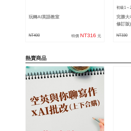
初級1～2
玩轉AI英語教室
完勝大考
修訂版)
NT316
NT400
NT330
特價
元
熱賣商品