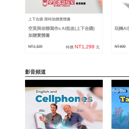
上下合購 限時加贈實體書
空英與你聊寫作x AI批改(上下合購)
玩轉A
加贈實體書
NT1,299
NT1,320
NT400
特價
元
影音頻道