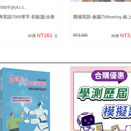
500字(約A1-2...
英語7000單字-初級篇(全新
職場英語-會議力Meeting 線
NT261
NT3
NT3,500
特價
元
特價