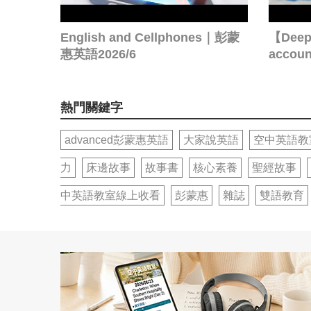
English and Cellphones｜彭蒙
【Deep 
惠英語2026/6
acco
熱門關鍵字
advanced彭蒙惠英語
大家說英語
空中英語教
力
床邊故事
故事書
核心素養
聖經故事
中英語教室線上收看
彭蒙惠
雜誌
雙語教育