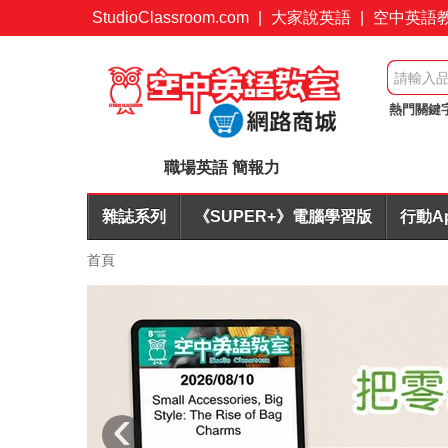
StudioClassroom.com
|
大家說英語
|
空中英語
熱門關鍵
桌遊優惠
職場英語 簡報力
雜誌系列
《SUPER+》電腦學習版
行動A
首頁
‹