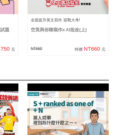
全面提升英文寫作 迎戰大考!
屆試題
空英與你聊寫作x AI批改(上)
,750
NT660
NT660
元
特價
元