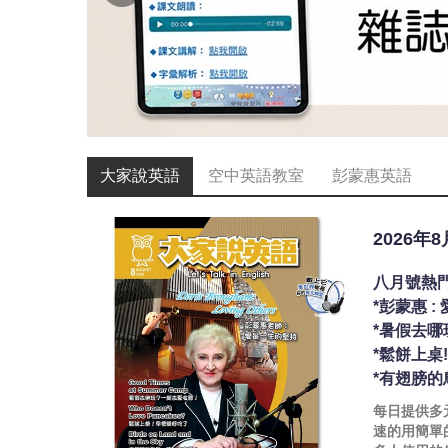
大家說英語
空中英語教室
彭蒙惠英語
2026年
八月號熱
*彭蒙惠 
*暑假去哪
*鬆餅上桌
*有翅膀的
每日提供多
速的用簡單