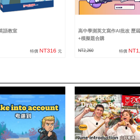
I英語教室
高中學測英文寫作AI批改 歷
+模擬題合購
NT316
NT1
NT2,260
特價
元
特價