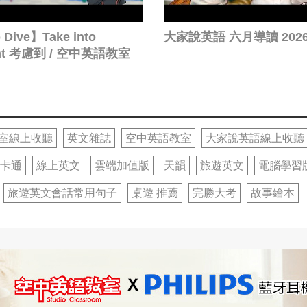
Dive】Take into
大家說英語 六月導讀 2026
unt 考慮到 / 空中英語教室
室線上收聽
英文雜誌
空中英語教室
大家說英語線上收聽
卡通
線上英文
雲端加值版
天韻
旅遊英文
電腦學習
旅遊英文會話常用句子
桌遊 推薦
完勝大考
故事繪本