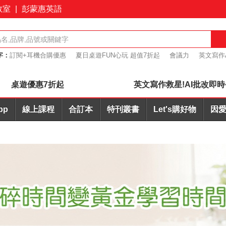
教室
|
彭蒙惠英語
字：
訂閱+耳機合購優惠
夏日桌遊FUN心玩 超值7折起
會議力
英文寫作
7折起
簡報力
桌遊優惠7折起
英文寫作救星!AI批改即時
pp
線上課程
合訂本
特刊叢書
Let's購好物
因愛