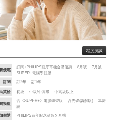
程度測試
訂閱+PHILIPS藍牙耳機合購優惠
8月號
7月號
新優惠
SUPER+電腦學習版
訂閱
訂2年
訂1年
民英檢
初級
中級/中高級
中高級以上
含《SUPER+》電腦學習版
含光碟(講解版)
單雜
閱類型
誌
加價購
PHILIPS百年紀念款藍牙耳機