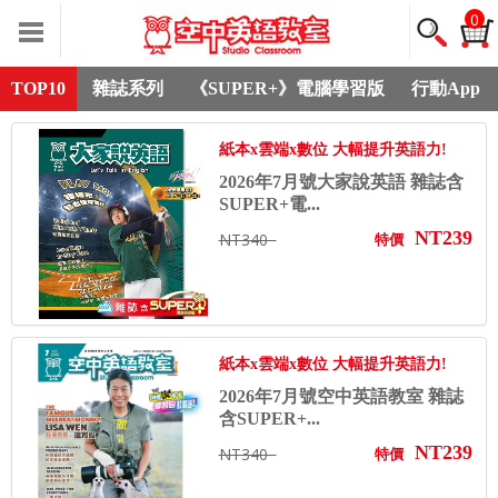
0
TOP10
雜誌系列
《SUPER+》電腦學習版
行動App
紙本x雲端x數位 大幅提升英語力!
2026年7月號大家說英語 雜誌含
SUPER+電...
NT239
NT340
特價
紙本x雲端x數位 大幅提升英語力!
2026年7月號空中英語教室 雜誌
含SUPER+...
NT239
NT340
特價