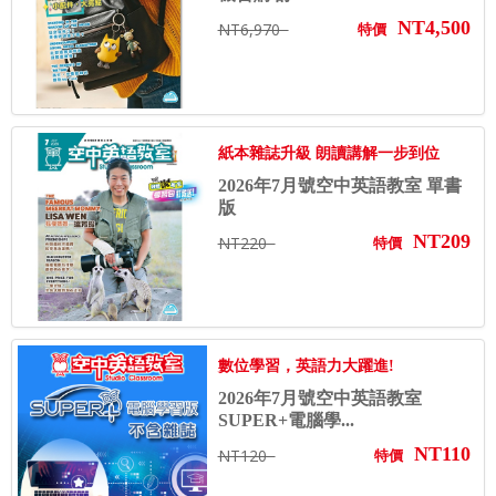
NT4,500
NT6,970
特價
紙本雜誌升級 朗讀講解一步到位
2026年7月號空中英語教室 單書
版
NT209
NT220
特價
數位學習，英語力大躍進!
2026年7月號空中英語教室
SUPER+電腦學...
NT110
NT120
特價