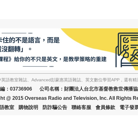
英語教室雜誌、Advanced彭蒙惠英語雜誌、英文數位學習APP，還有
編：03736906 公司名稱：財團法人台北市基督教救世傳播
ht @ 2015 Overseas Radio and Television, Inc. All Rights R
語教室
購物說明
防詐騙公告
聯絡客服
會員條款
電子發