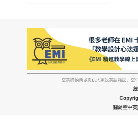
空英購物商城提供大家說英語雜誌、空中
統
Copyrig
關於空中英