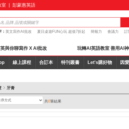
教室
|
彭蒙惠英語
字：
英文寫作AI批改
夏日桌遊FUN心玩 超值7折起
簡報力
會議力
訂
桌遊優惠7折起
英與你聊寫作 X AI批改
玩轉AI英語教室 善用AI
pp
線上課程
合訂本
特刊叢書
Let's購好物
因愛
覽
牙膏
共
0
筆結果