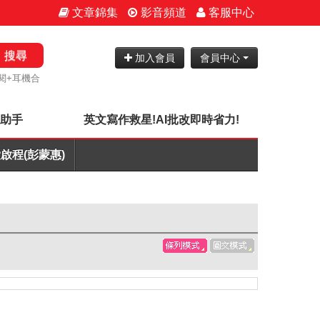
文章錦集
影音頻道
客服中心
搜尋
加入會員
會員中心
閱+耳機合
神助手
英文寫作救星!AI批改即時省力!
啟程(彭蒙惠)