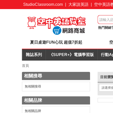
StudioClassroom.com
|
大家說英語
|
空中英語
熱門關鍵
購優惠
夏日桌遊FUN心玩 超值7折起
空
雜誌系列
《SUPER+》電腦學習版
行動A
首頁
相關搜尋
目前瀏
無相關搜尋
相關品牌
無相關品牌