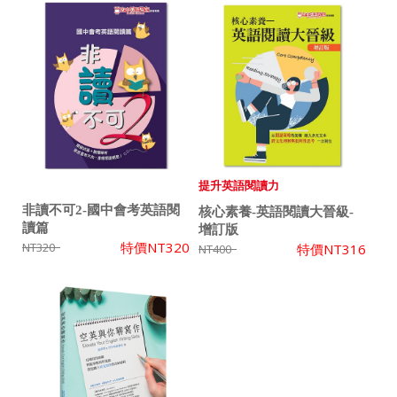
提升英語閱讀力
非讀不可2-國中會考英語閱
核心素養-英語閱讀大晉級-
讀篇
增訂版
特價
NT320
NT320
特價
NT316
NT400