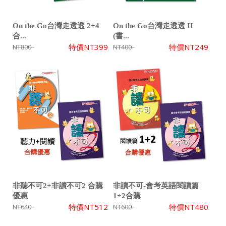
On the Go台灣走透透 2+4
On the Go台灣走透透 II
合...
(書...
特價
NT399
特價
NT249
NT800
NT400
非聽不可2+非讀不可2 合購
非讀不可-會考英語閱讀篇
優惠
1+2合購
特價
NT512
特價
NT480
NT640
NT600