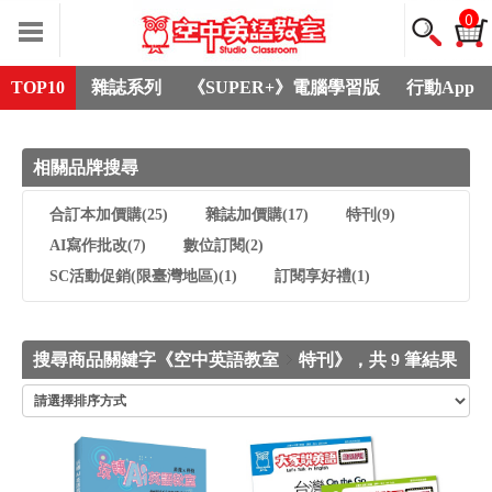
0
TOP10
雜誌系列
《SUPER+》電腦學習版
行動App
相關品牌搜尋
合訂本加價購
(25)
雜誌加價購
(17)
特刊
(9)
AI寫作批改
(7)
數位訂閱
(2)
SC活動促銷(限臺灣地區)
(1)
訂閱享好禮
(1)
搜尋商品關鍵字《空中英語教室
特刊》，共 9 筆結果