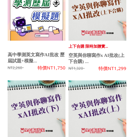
上下合購 限時加贈實...
高中學測英文寫作AI批改 歷
空英與你聊寫作x AI批改(上
屆試題+模擬...
下合購) ...
特價
NT1,750
NT2,260
特價
NT1,299
NT1,320