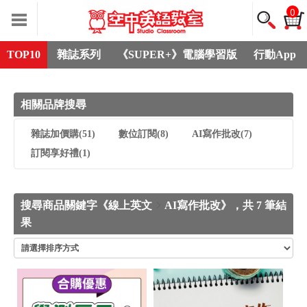
0
TOP10
雜誌系列
《SUPER+》電腦學習版
行動App
相關品牌搜尋
雜誌加價購
(51)
數位訂閱
(8)
AI寫作批改
(7)
訂閱享好禮
(1)
搜尋商品關鍵字《線上英文
AI寫作批改》，共 7 筆結
果