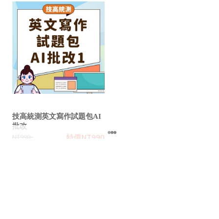
技高統測英文寫作試題包AI
批改
特價
NT990
NT990