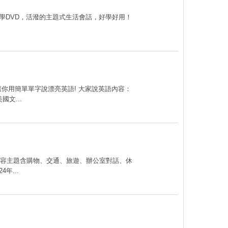
片教學DVD，活潑的主題式生活會話，好學好用！
讓你用簡單單字說漂亮英語! 大家說英語內容：
文...
內容主題含購物、交通、旅遊、辦公室對話、休
年...