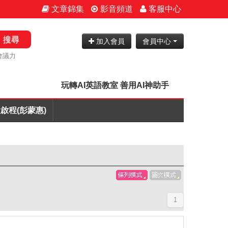
文章錦集
影音頻道
客服中心
搜尋
加入會員
會員中心
會議力
玩轉AI英語教室 善用AI神助手
啟程(彭蒙惠)
1