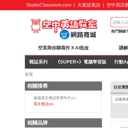
StudioClassroom.com
|
大家說英語
|
空中英語
熱門關鍵
英文寫作A
空英與你聊寫作 X AI批改
講解
雜誌系列
《SUPER+》電腦學習版
行動A
首頁
相關搜尋
目前瀏
旅遊英文會話常用句子
(37)
英文會話
(36)
相關品牌