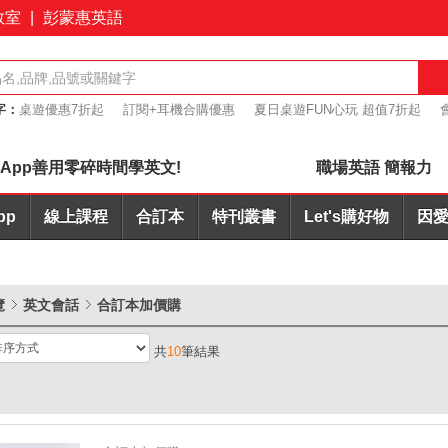
教室
|
彭蒙惠英語
字：
桌遊優惠7折起
訂閱+耳機合購優惠
夏日桌遊FUN心玩 超值7折起
I批改
簡報力
App善用零碎時間學英文!
職場英語 簡報力
pp
線上課程
合訂本
特刊叢書
Let's購好物
因愛
覽
英文會話
合訂本加價購
共
10
筆結果