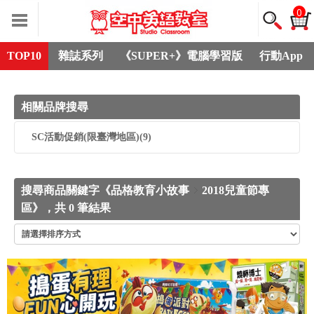
0
TOP10
雜誌系列
《SUPER+》電腦學習版
行動App
相關品牌搜尋
SC活動促銷(限臺灣地區)
(9)
搜尋商品關鍵字《品格教育小故事
2018兒童節專
區》，共 0 筆結果