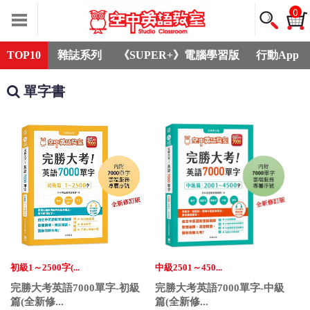
0
TOP10
雜誌系列
《SUPER+》電腦學習版
行動App
單字書
初級1～2500字(...
中級2501～450...
完勝大考英語7000單字-初級
完勝大考英語7000單字-中級
篇(全新修...
篇(全新修...