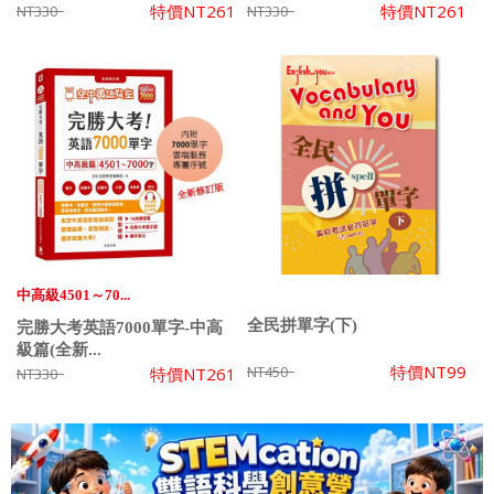
特價
NT261
特價
NT261
NT330
NT330
中高級4501～70...
全民拼單字(下)
完勝大考英語7000單字-中高
級篇(全新...
特價
NT99
NT450
特價
NT261
NT330