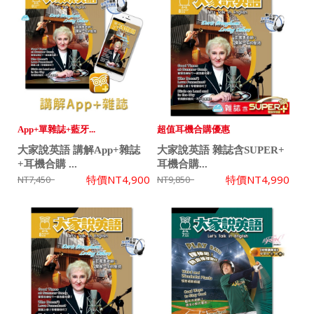
App+單雜誌+藍牙...
超值耳機合購優惠
大家說英語 講解App+雜誌
大家說英語 雜誌含SUPER+
+耳機合購 ...
耳機合購...
特價
NT4,900
特價
NT4,990
NT7,450
NT9,850