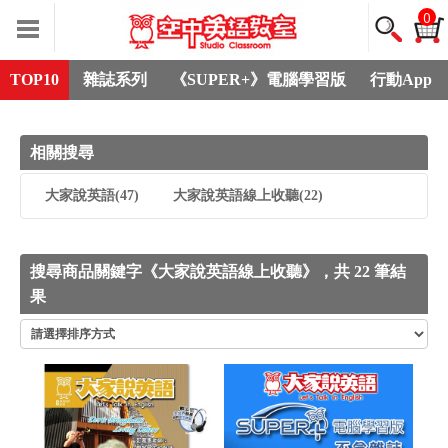
0
TOP10
雜誌系列
《SUPER+》電腦學習版
行動App
相關搜尋
大家說英語
(47)
大家說英語線上收聽
(22)
搜尋商品關鍵字《大家說英語線上收聽》，共 22 筆結
果