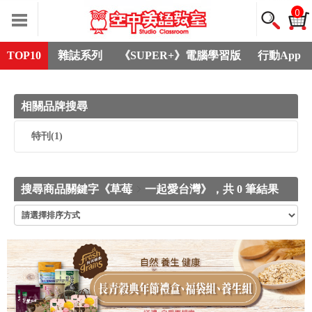
0
TOP10
雜誌系列
《SUPER+》電腦學習版
行動App
相關品牌搜尋
特刊
(1)
搜尋商品關鍵字《草莓
一起愛台灣》，共 0 筆結果